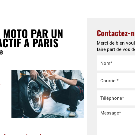
ueil
Qui sommes-nous ?
Nos services
Nos réal
 MOTO PAR UN
Contactez-
CTIF À PARIS
Merci de bien voul
faire part de vos
s
à